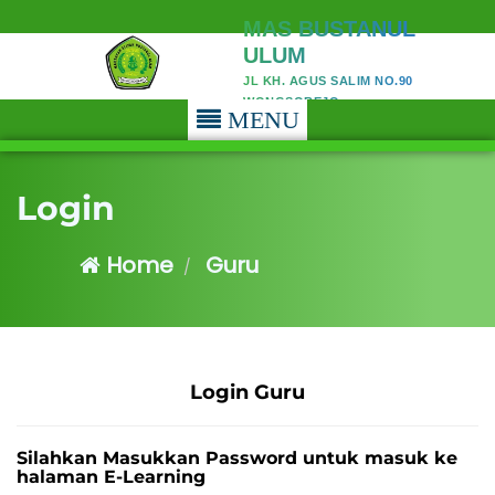
MAS BUSTANUL
ULUM
JL KH. AGUS SALIM NO.90
WONGSOREJO
MENU
Login
Home
Guru
Login Guru
Silahkan Masukkan Password untuk masuk ke
halaman E-Learning