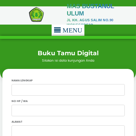
MAS BUSTANUL
ULUM
JL KH. AGUS SALIM NO.90
WONGSOREJO
MENU
Buku Tamu Digital
Silakan isi data kunjungan Anda
NAMA LENGKAP
NO HP / WA
ALAMAT